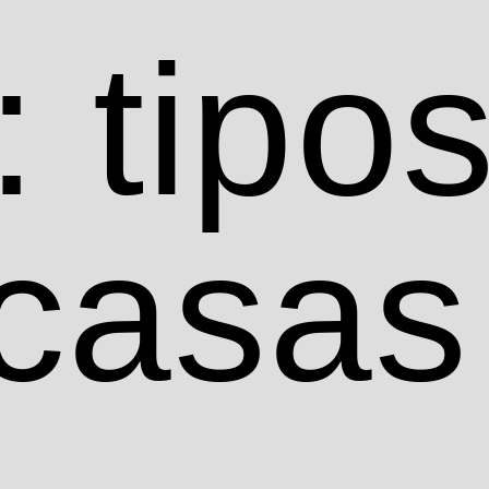
: tipo
casas