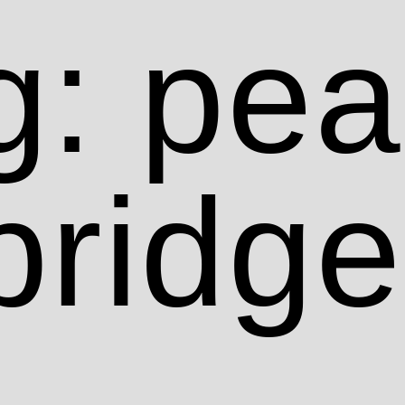
g: pe
bridge