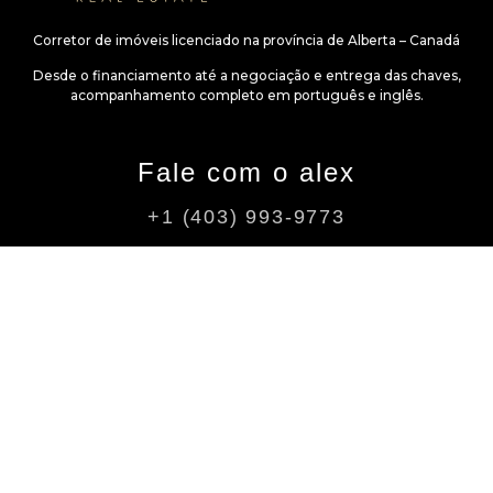
Corretor de imóveis licenciado na província de Alberta – Canadá
Desde o financiamento até a negociação e entrega das chaves,
acompanhamento completo em português e inglês.
Fale com o alex
+1 (403) 993-9773
alex@alexcalgary.com
Siga
Instagram
Youtube
Facebook